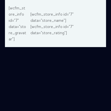
[wcfm_st
ore_info
[wcfm_store_info id="7"
id="7"
data="store_name"]
data="sto
[wcfm_store_info id="7"
re_gravat
data="store_rating"]
ar"]